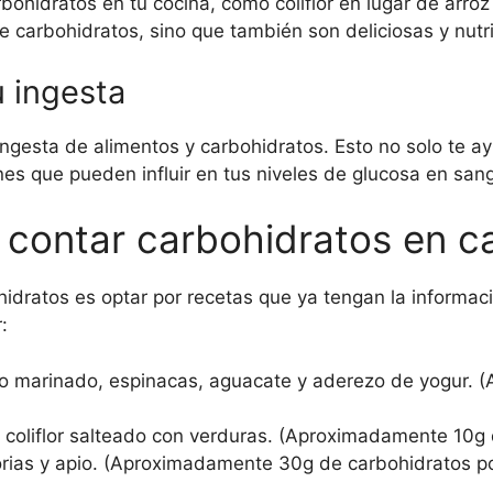
rbohidratos en tu cocina, como coliflor en lugar de arro
e carbohidratos, sino que también son deliciosas y nutri
u ingesta
 ingesta de alimentos y carbohidratos. Esto no solo te 
nes que pueden influir en tus niveles de glucosa en sang
a contar carbohidratos en c
hidratos es optar por recetas que ya tengan la informaci
:
o marinado, espinacas, aguacate y aderezo de yogur. 
 coliflor salteado con verduras. (Aproximadamente 10g 
rias y apio. (Aproximadamente 30g de carbohidratos po