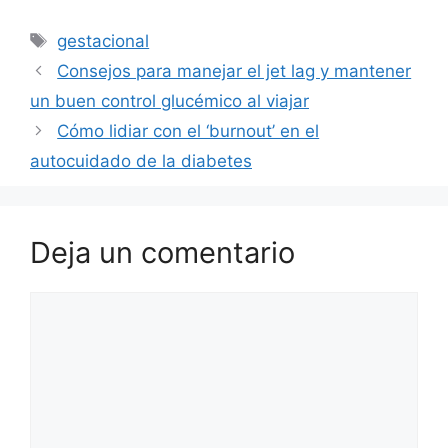
Etiquetas
gestacional
Consejos para manejar el jet lag y mantener
un buen control glucémico al viajar
Cómo lidiar con el ‘burnout’ en el
autocuidado de la diabetes
Deja un comentario
Comentario