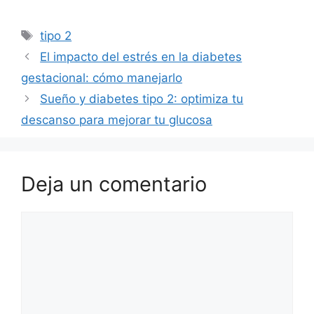
Etiquetas
tipo 2
El impacto del estrés en la diabetes
gestacional: cómo manejarlo
Sueño y diabetes tipo 2: optimiza tu
descanso para mejorar tu glucosa
Deja un comentario
Comentario