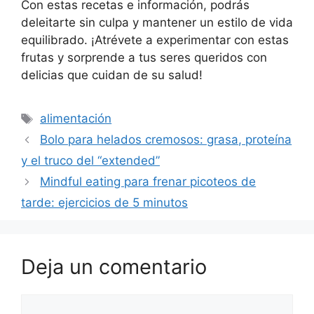
Con estas recetas e información, podrás
deleitarte sin culpa y mantener un estilo de vida
equilibrado. ¡Atrévete a experimentar con estas
frutas y sorprende a tus seres queridos con
delicias que cuidan de su salud!
Etiquetas
alimentación
Bolo para helados cremosos: grasa, proteína
y el truco del “extended”
Mindful eating para frenar picoteos de
tarde: ejercicios de 5 minutos
Deja un comentario
Comentario