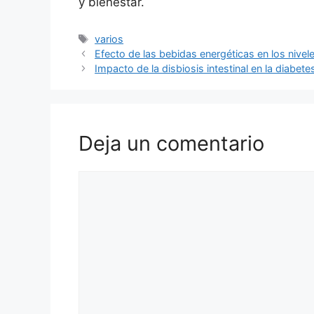
y bienestar.
Etiquetas
varios
Efecto de las bebidas energéticas en los nivel
Impacto de la disbiosis intestinal en la diabete
Deja un comentario
Comentario